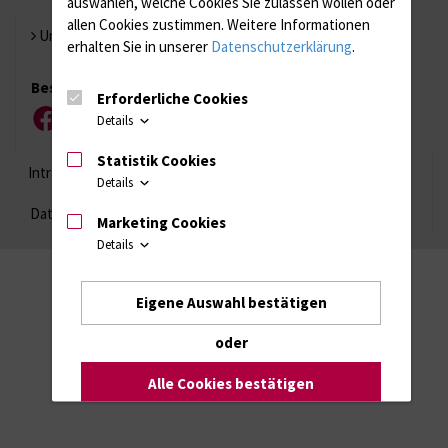
auswählen, welche Cookies Sie zulassen wollen oder
allen Cookies zustimmen. Weitere Informationen
Universität Rostock
erhalten Sie in unserer
Datenschutzerklärung
.
Besuchen Sie uns
Erforderliche Cookies
Details
Facebook
Instagram
YouTube
LinkedIn
Xing
Statistik Cookies
Intranet
Login (für Studenten)
Impressum
Details
Datenschutzhinweise
Barrierefreiheit
Marketing Cookies
Details
Eigene Auswahl bestätigen
oder
Alle Cookies bestätigen