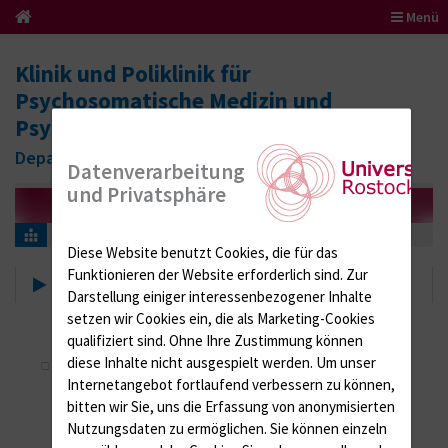
Menü
Klinik und Poliklinik für
Psychosomatische Medizin und
Psychotherapie
Department für Psychosoziale Medizin
Datenverarbeitung
und Privatsphäre
Anfahrt
Diese Website benutzt Cookies, die für das
Funktionieren der Website erforderlich sind.
Zur
Anfahrt
Darstellung einiger interessenbezogener Inhalte
setzen wir Cookies ein, die als Marketing-Cookies
qualifiziert sind. Ohne Ihre Zustimmung können
diese Inhalte nicht ausgespielt werden.
Um unser
KPM_Gehlsheim.pdf
[942 KB]
Internetangebot fortlaufend verbessern zu können,
bitten wir Sie, uns die Erfassung von anonymisierten
Nutzungsdaten zu ermöglichen.
Sie können einzeln