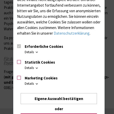
tagesklinischen Setting kennenlernen. Wir ermöglichen den
Internetangebot fortlaufend verbessern zu können,
Praktikanten Einblicke in alle Therapiebausteine, evtl. können Sie
bitten wir Sie, uns die Erfassung von anonymisierten
auch Co-therapeutische Aufgaben übernehmen. Wir wollen Ihnen
Nutzungsdaten zu ermöglichen.
Sie können einzeln
ein Verständnis für die multiprofessionelle Behandlung von
auswählen, welche Cookies Sie zulassen wollen oder
Psychotherapiepatienten nahebringen und sehen Sie mit Ihrer
allen Cookies zustimmen. Weitere Informationen
Wahrnehmung als wichtige Bereicherung an.
erhalten Sie in unserer
Datenschutzerklärung
.
Da psychotherapeutische Prozesse länger dauern, wünschen wir
uns auch möglichst längere Praktika. Voraussetzung für ein
Erforderliche Cookies
Praktikum/Famulatur ist, dass Sie gegen Masern geimpft sind.
Details
Für das Jahr 2026 gibt es keine Praktikumsplätze mehr für
Statistik Cookies
Psychologie-/Psychotherapiestudenten .
Details
Fragen zu einem Praktikum und vollständige Bewerbungen
(
mit genauem Wunschtermin für ein Praktikum mit Anfangs-
Marketing Cookies
und Enddatum
) richten Sie bitte an
Dr. Karsten Hake
Details
0381/494 44655
Eigene Auswahl bestätigen
oder