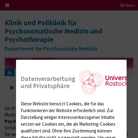
Menü
Klinik und Poliklinik für
Psychosomatische Medizin und
Psychotherapie
Department für Psychosoziale Medizin
Lehre
Praktika
Datenverarbeitung
und Privatsphäre
Praktika
Diese Website benutzt Cookies, die für das
Ein Praktikum bzw. Famulatur in der Klinik für Psychosomatische
Funktionieren der Website erforderlich sind.
Zur
Medizin und Psychotherapie können Sie machen, wenn Sie
Darstellung einiger interessenbezogener Inhalte
Psychologie, Psychotherapie oder Medizin
studieren.
setzen wir Cookies ein, die als Marketing-Cookies
Schülerpraktika sind leider nicht möglich.
qualifiziert sind. Ohne Ihre Zustimmung können
Sie werden den Ablauf einer Psychotherapie im stationären oder
diese Inhalte nicht ausgespielt werden.
Um unser