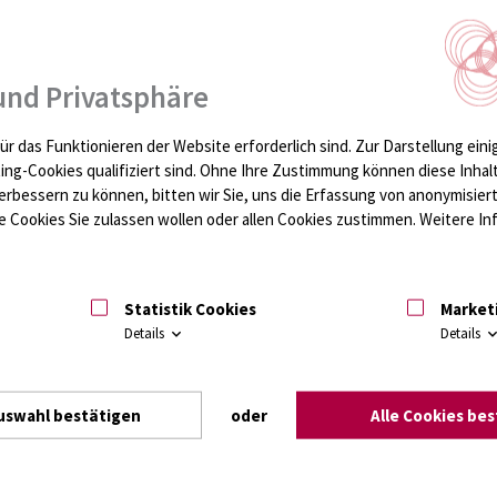
Se
Klin
Psy
und Privatsphäre
Sekt
Erk
ür das Funktionieren der Website erforderlich sind.
Zur Darstellung eini
Gehl
ting-Cookies qualifiziert sind. Ohne Ihre Zustimmung können diese Inhal
181
lle Erkrankungen ist ein Teil der Klinik und Poliklinik für
erbessern zu können, bitten wir Sie, uns die Erfassung von anonymisie
m Zentrum für Nervenheilkunde der Universitätsmedizin
 Cookies Sie zulassen wollen oder allen Cookies zustimmen. Weitere Inf
Lei
Statistik Cookies
Market
ehandlung und Versorgung von Patienten mit
Details
Details
ie
Gedächtnissprechstunde
bietet hierzu neben der
erkrankungen auch eine enge Verbindung zur
e gemeinsam mit dem
DZNE
betrieben wird.
uswahl bestätigen
oder
Alle Cookies be