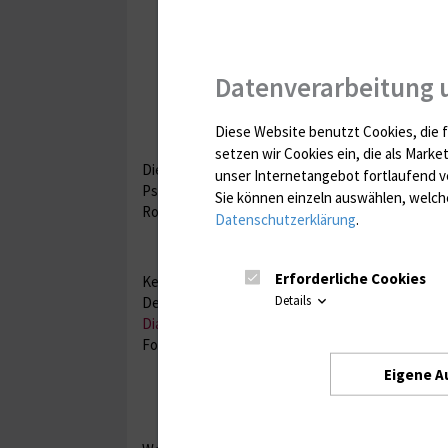
Datenverarbeitung 
Diese Website benutzt Cookies, die f
setzen wir Cookies ein, die als Marke
Die Sektion für Gerontopsychosomatik und demenzie
unser Internetangebot fortlaufend v
Psychosomatische Medizin und Psychotherapie a
Sie können einzeln auswählen, welche
Rostock. Leiter ist Prof. Dr. med. Stefan Teipel.
Datenschutzerklärung
.
Erforderliche Cookies
Kernaufgabe der Sektion ist die bestmögliche B
Details
Demenzerkrankungen und deren Angehörigen. D
Diagnosestellung
und
Therapie
von Gedächtnis
Forschungsambulanz für Gedächtnisstörung, di
Eigene A