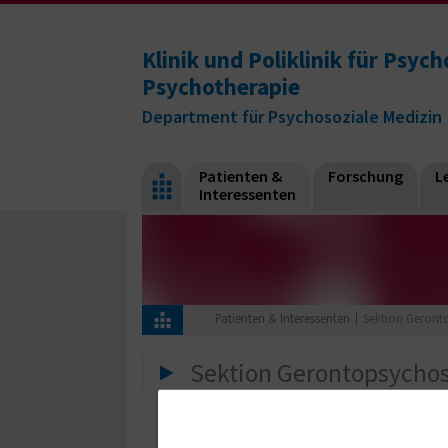
Klinik und Poliklinik für Psy
Psychotherapie
Department für Psychosoziale Medizin
Patienten &
Forschung
L
Interessenten
Patienten & Interessenten
Sektion Geront
Sektion Gerontopsycho