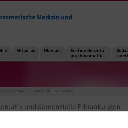
chosomatische Medizin und
ehre
Aktuelles
Über uns
Sektion Geronto-
Gedäc
psychosomatik
sprec
opsychosomatik und demenzielle Erkrankungen
somatik und demenzielle Erkrankungen