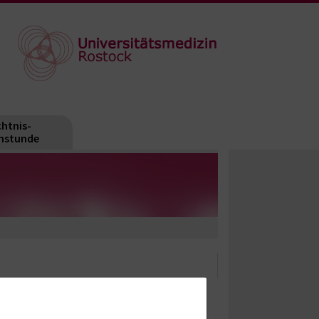
htnis-
hstunde