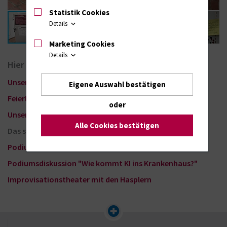
Statistik Cookies
Details
Marketing Cookies
Details
Hier finden Sie weitere Fotos zu unserer KI-Woche
Unser Beirat
Eigene Auswahl bestätigen
Feierliche Eröffnung
oder
Unsere Ausstellung
Alle Cookies bestätigen
Das sagen die Besucher
Podiumsdiskussion "KI in der Medizin - Sind wir bereit?"
Podiumsdiskussion "Wie kommt KI ins Krankenhaus?"
Improvisationstheater mit den Hasplern