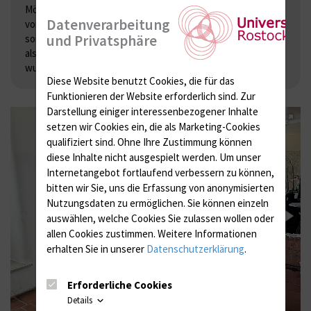
Möglichkeit zum Mitreden und Diskutieren. Diese wurden
Datenverarbeitung
von den Besuchern der Ausstellung gut genutzt und
und Privatsphäre
sorgten auch für den ein oder anderen Schmunzler, wenn
als Grund für den Ausstellungsbesuch das "Date" genannt
wurde.
Diese Website benutzt Cookies, die für das
Funktionieren der Website erforderlich sind.
Zur
Darstellung einiger interessenbezogener Inhalte
setzen wir Cookies ein, die als Marketing-Cookies
qualifiziert sind. Ohne Ihre Zustimmung können
diese Inhalte nicht ausgespielt werden.
Um unser
Internetangebot fortlaufend verbessern zu können,
bitten wir Sie, uns die Erfassung von anonymisierten
Nutzungsdaten zu ermöglichen.
Sie können einzeln
auswählen, welche Cookies Sie zulassen wollen oder
allen Cookies zustimmen. Weitere Informationen
erhalten Sie in unserer
Datenschutzerklärung
.
Erforderliche Cookies
Details