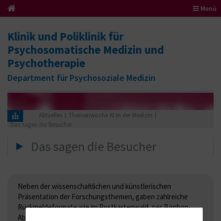
Menü
Klinik und Poliklinik für
Psychosomatische Medizin und
Psychotherapie
Department für Psychosoziale Medizin
Aktuelles
Themenwoche KI in der Medizin
Das sagen die Besucher
Das sagen die Besucher
Neben der wissenschaftlichen und künstlerischen
Präsentation der Forschungsthemen, gaben zahlreiche
Rückmeldeformate wie im Postkartenwald, per Bonbon-
Abstimmung, auf Plakaten oder per digitaler Pinnwand die