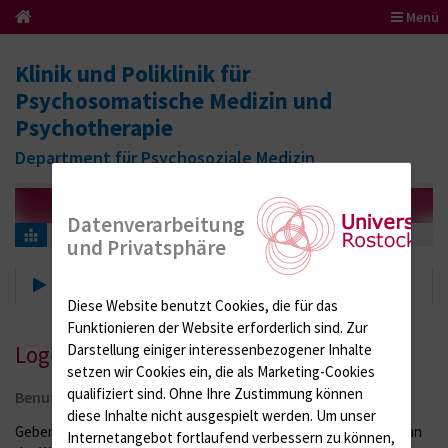
Menü
Klinik und Poliklinik für
Psychosomatische Medizin und
Psychotherapie
Department für Psychosoziale Medizin
Datenverarbeitung
Lehre
Lehrveranstaltungen
Log-In
und Privatsphäre
Log-In
Diese Website benutzt Cookies, die für das
Funktionieren der Website erforderlich sind.
Zur
Log-In
Darstellung einiger interessenbezogener Inhalte
setzen wir Cookies ein, die als Marketing-Cookies
qualifiziert sind. Ohne Ihre Zustimmung können
Benutzeranmeldung
diese Inhalte nicht ausgespielt werden.
Um unser
Geben Sie Ihren Benutzernamen und Ihr Passwort ein, um sich an
Internetangebot fortlaufend verbessern zu können,