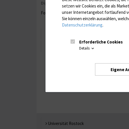
Dipl.- Psychologin, Wissenschaftliche Mitarb
setzen wir Cookies ein, die als Marke
unser Internetangebot fortlaufend v
Forschungsschwerpunkt: Bindungsforschung be
Sie können einzeln auswählen, welche
Datenschutzerklärung
.
Lebenslauf
Erforderliche Cookies
Publikationen
Details
Eigene A
Universität Rostock