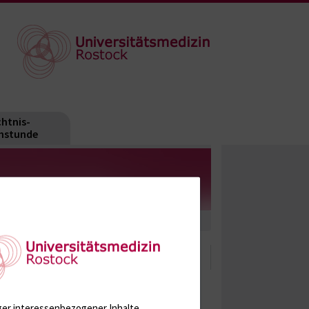
htnis-
hstunde
ger interessenbezogener Inhalte