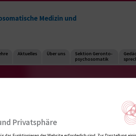
chosomatische Medizin und
ehre
Aktuelles
Über uns
Sektion Geronto-
Gedäc
psychosomatik
sprec
emming
und Privatsphäre
ür das Funktionieren der Website erforderlich sind.
Zur Darstellung eini