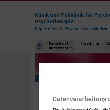
Klinik und Poliklinik für Psy
Psychotherapie
Department für Psychosoziale Medizin
Patienten &
Forschung
L
Interessenten
Forschung
Forschungsteam
Dr. Eva Fl
Dr. Eva Flemming
Datenverarbeitung 
Diese Website benutzt Cookies, die f