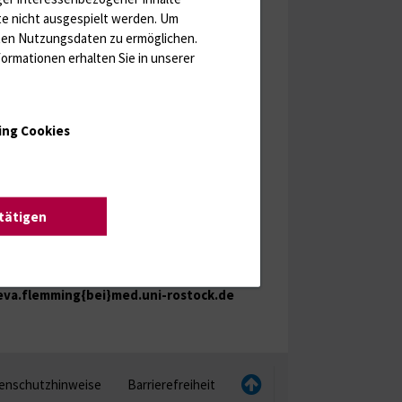
te nicht ausgespielt werden.
Um
rten Nutzungsdaten zu ermöglichen.
ormationen erhalten Sie in unserer
ing Cookies
.-Psych. Dr. rer. hum. Eva Flemming
ik für Psychosomatische Medizin und
chotherapie
stätigen
sheimer Straße 20, 18147 Rostock
0381 / 494 9556
eva.flemming{bei}med.uni-rostock.de
enschutzhinweise
Barrierefreiheit