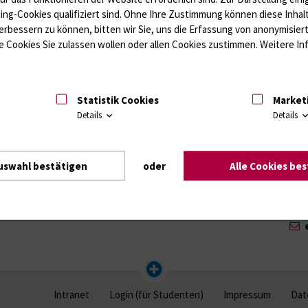
eiterin
ting-Cookies qualifiziert sind. Ohne Ihre Zustimmung können diese Inhal
erbessern zu können, bitten wir Sie, uns die Erfassung von anonymisie
i Erwachsenen
 Cookies Sie zulassen wollen oder allen Cookies zustimmen. Weitere Inf
Statistik Cookies
Market
Details
Details
Dipl
Klin
Psy
uswahl bestätigen
oder
Alle Cookies be
Gehl
Intranet
Login (für Studenten)
Impressum
Dat